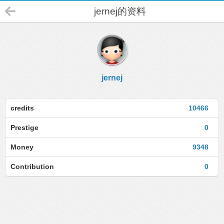
jernej的资料
jernej
credits
10466
Prestige
0
Money
9348
Contribution
0