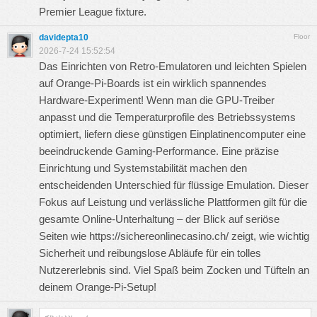
Premier League fixture.
davidepta10
Floor
2026-7-24 15:52:54
Das Einrichten von Retro-Emulatoren und leichten Spielen
auf Orange-Pi-Boards ist ein wirklich spannendes
Hardware-Experiment! Wenn man die GPU-Treiber
anpasst und die Temperaturprofile des Betriebssystems
optimiert, liefern diese günstigen Einplatinencomputer eine
beeindruckende Gaming-Performance. Eine präzise
Einrichtung und Systemstabilität machen den
entscheidenden Unterschied für flüssige Emulation. Dieser
Fokus auf Leistung und verlässliche Plattformen gilt für die
gesamte Online-Unterhaltung – der Blick auf seriöse
Seiten wie
https://sichereonlinecasino.ch/
zeigt, wie wichtig
Sicherheit und reibungslose Abläufe für ein tolles
Nutzererlebnis sind. Viel Spaß beim Zocken und Tüfteln an
deinem Orange-Pi-Setup!