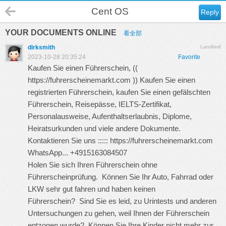
Cent OS
Reply
YOUR DOCUMENTS ONLINE
看全部
dirksmith
Landlord
2023-10-28 20:35:24
Favorite
Kaufen Sie einen Führerschein, ((
https://fuhrerscheinemarkt.com
)) Kaufen Sie einen
registrierten Führerschein, kaufen Sie einen gefälschten
Führerschein, Reisepässe, IELTS-Zertifikat,
Personalausweise, Aufenthaltserlaubnis, Diplome,
Heiratsurkunden und viele andere Dokumente.
Kontaktieren Sie uns :::::
https://fuhrerscheinemarkt.com
WhatsApp... +4915163084507
Holen Sie sich Ihren Führerschein ohne
Führerscheinprüfung. Können Sie Ihr Auto, Fahrrad oder
LKW sehr gut fahren und haben keinen
Führerschein? Sind Sie es leid, zu Urintests und anderen
Untersuchungen zu gehen, weil Ihnen der Führerschein
entzogen wurde? Können Sie Ihre Kinder nicht mehr zur