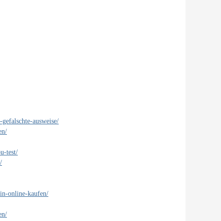
-gefalschte-ausweise/
en/
u-test/
/
in-online-kaufen/
en/