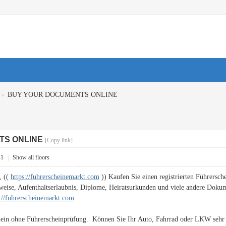
›
BUY YOUR DOCUMENTS ONLINE
TS ONLINE
[Copy link]
41
|
Show all floors
, ((
https://fuhrerscheinemarkt.com
)) Kaufen Sie einen registrierten Führersche
weise, Aufenthaltserlaubnis, Diplome, Heiratsurkunden und viele andere Doku
s://fuhrerscheinemarkt.com
hein ohne Führerscheinprüfung. Können Sie Ihr Auto, Fahrrad oder LKW sehr g