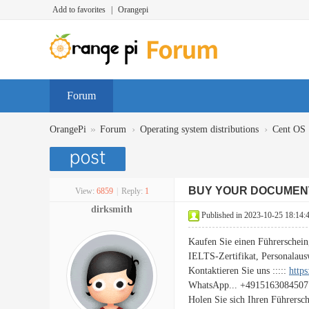
Add to favorites
|
Orangepi
Forum
»
›
›
OrangePi
Forum
Operating system distributions
Cent OS
BUY YOUR DOCUMEN
View:
6859
|
Reply:
1
dirksmith
Published in 2023-10-25 18:14:
Kaufen Sie einen Führerschein
IELTS-Zertifikat, Personalaus
Kontaktieren Sie uns :::::
http
WhatsApp... +4915163084507
Holen Sie sich Ihren Führersc