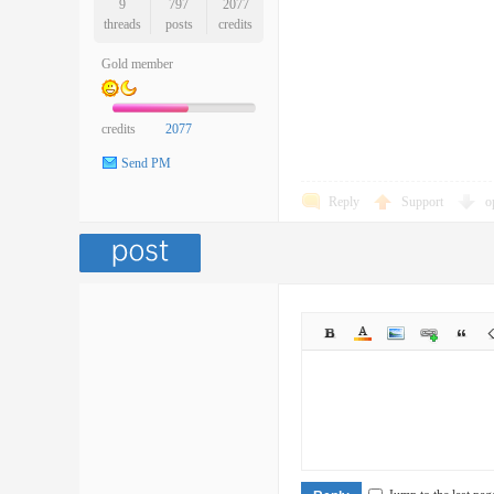
9
797
2077
threads
posts
credits
Gold member
credits
2077
Send PM
Reply
Support
o