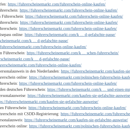
ufen:
https://fuhrerscheinemarkt.com/fuhrerschein-online-kaufen/
ührerschein:
https://fuhrerscheinemarkt.com/fuhrerschein-online-kaufen/
n Führerschein:
https://fuhrerscheinemarkt.com/fuhrerschein-online-kaufen/
ührerschein:
https://fuhrerscheinemarkt.com/fuhrerschein-online-kaufen/
ührerschein:
https://fuhrerscheinemarkt.com/fuhrerschein-online-kaufen/
isepass online:
https://fuhrerscheinemarkt.com/k ... d-gefalschte-passe/
rscheinemarkt.com/k ... d-gefalschte-passe/
//fuhrerscheinemarkt.com/fuhrerschein-online-kaufen/
en Führerschein:
https://fuhrerscheinemarkt.com/k ... schen-fuhrerschein/
erscheinemarkt.com/k ... d-gefalschte-passe/
uhrerscheinemarkt.com/fuhrerschein-online-kaufen/
Personalausweis in den Niederlanden:
https://fuhrerscheinemarkt.com/kaufen-sie
rerschein online:
https://fuhrerscheinemarkt.com/polnischen-fuhrerschein-kauf
hrerschein:
https://fuhrerscheinemarkt.com/fuhrerschein-online-kaufen/
den deutschen Führerschein:
https://fuhrerscheinemarkt.com/k ... und-einen-mp
Personalausweise:
https://fuhrerscheinemarkt.com/kaufen-sie-gefalschte-ausweise
ps://fuhrerscheinemarkt.com/kaufen-sie-gefalschte-ausweise/
hen Führerschein:
https://fuhrerscheinemarkt.com/fuhrerschein-online-kaufen/
ührerschein mit CSDD-Registrierung:
https://fuhrerscheinemarkt.com/fuhrersche
ersonalausweis:
https://fuhrerscheinemarkt.com/kaufen-sie-gefalschte-ausweise/
rerschein online:
https://fuhrerscheinemarkt.com/polnischen-fuhrerschein-kauf