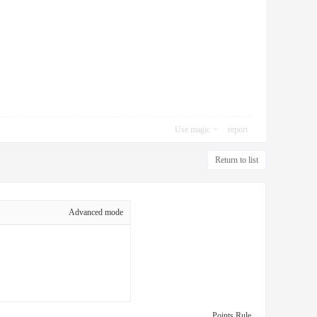
Use magic
report
Return to list
Advanced mode
Points Rule