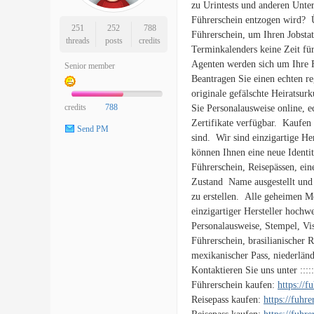
zu Urintests und anderen Unte
Führerschein entzogen wird? 
251
252
788
Führerschein, um Ihren Jobsta
threads
posts
credits
Terminkalenders keine Zeit fü
Agenten werden sich um Ihre 
Senior member
Beantragen Sie einen echten re
originale gefälschte Heiratsur
credits
788
Sie Personalausweise online, e
Zertifikate verfügbar. Kaufen 
Send PM
sind. Wir sind einzigartige He
können Ihnen eine neue Identit
Führerschein, Reisepässen, ein
Zustand Name ausgestellt und 
zu erstellen. Alle geheimen Me
einzigartiger Hersteller hochw
Personalausweise, Stempel, Vis
Führerschein, brasilianischer R
mexikanischer Pass, niederländ
Kontaktieren Sie uns unter ::::
Führerschein kaufen:
https://
Reisepass kaufen:
https://fuhr