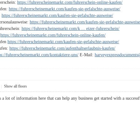
rerschein:
https://fuhrerscheinemarkt.com/fuhrerschein-online-kaufen/
ufen:
https://fuhrerscheinemarkt.com/kaufen-sie-gefalschte-ausweise/
:
https://fuhrerscheinemarkt.com/kaufen-sie-gefalschte-ausweise/
Personalausweise:
https://fuhrerscheinemarkt.com/kaufen-sie-gefalschte-ausweise
ührerschein:
https://fuhrerscheinemarkt.com/k ... eizer-fuhrerschein/
:
https://fuhrerscheinemarkt.com/fuhrerschein-online-kaufen/
ufen
https://fuhrerscheinemarkt.com/kaufen-sie-gefalschte-ausweise/
aufen:
https://fuhrerscheinemarkt.com/aufenthaltserlaubnis-kaufen/
ps://fuhrerscheinemarkt.com/kontaktiere-uns/
E-Mail:
harveyexpressdocument
|
Show all floors
is a lot of information here that can help any business get started with a su