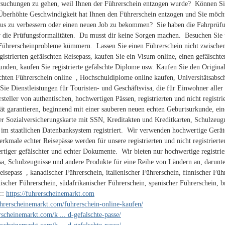
rsuchungen zu gehen, weil Ihnen der Führerschein entzogen wurde? Können Sie
Überhöhte Geschwindigkeit hat Ihnen den Führerschein entzogen und Sie möch
tus zu verbessern oder einen neuen Job zu bekommen? Sie haben die Fahrprüfu
r die Prüfungsformalitäten. Du musst dir keine Sorgen machen. Besuchen Sie 
Führerscheinprobleme kümmern. Lassen Sie einen Führerschein nicht zwischen
gistrierten gefälschten Reisepass, kaufen Sie ein Visum online, einen gefälscht
kunden, kaufen Sie registrierte gefälschte Diplome usw. Kaufen Sie den Original
chten Führerschein online , Hochschuldiplome online kaufen, Universitätsabschl
Sie Dienstleistungen für Touristen- und Geschäftsvisa, die für Einwohner aller
rsteller von authentischen, hochwertigen Pässen, registrierten und nicht regis
ät garantieren, beginnend mit einer sauberen neuen echten Geburtsurkunde, ein
er Sozialversicherungskarte mit SSN, Kreditakten und Kreditkarten, Schulzeugn
im staatlichen Datenbanksystem registriert. Wir verwenden hochwertige Gerät
rkmale echter Reisepässe werden für unsere registrierten und nicht registriert
ertiger gefälschter und echter Dokumente. Wir bieten nur hochwertige registrier
a, Schulzeugnisse und andere Produkte für eine Reihe von Ländern an, darunter
eisepass , kanadischer Führerschein, italienischer Führerschein, finnischer Füh
ischer Führerschein, südafrikanischer Führerschein, spanischer Führerschein, b
:::
https://fuhrerscheinemarkt.com
fuhrerscheinemarkt.com/fuhrerschein-online-kaufen/
erscheinemarkt.com/k ... d-gefalschte-passe/