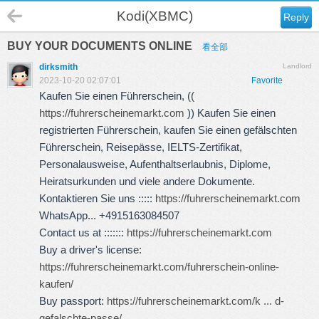
Kodi(XBMC)
Reply
BUY YOUR DOCUMENTS ONLINE
看全部
dirksmith
Landlord
2023-10-20 02:07:01
Favorite
Kaufen Sie einen Führerschein, ((
https://fuhrerscheinemarkt.com
)) Kaufen Sie einen
registrierten Führerschein, kaufen Sie einen gefälschten
Führerschein, Reisepässe, IELTS-Zertifikat,
Personalausweise, Aufenthaltserlaubnis, Diplome,
Heiratsurkunden und viele andere Dokumente.
Kontaktieren Sie uns :::::
https://fuhrerscheinemarkt.com
WhatsApp... +4915163084507
Contact us at :::::::
https://fuhrerscheinemarkt.com
Buy a driver's license:
https://fuhrerscheinemarkt.com/fuhrerschein-online-
kaufen/
Buy passport:
https://fuhrerscheinemarkt.com/k ... d-
gefalschte-passe/