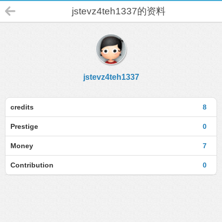
jstevz4teh1337的资料
jstevz4teh1337
credits
8
Prestige
0
Money
7
Contribution
0