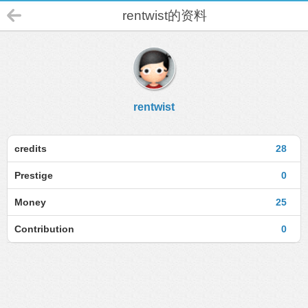
rentwist的资料
rentwist
credits
28
Prestige
0
Money
25
Contribution
0