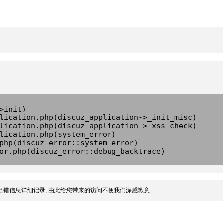
>init)
lication.php(discuz_application->_init_misc)
lication.php(discuz_application->_xss_check)
lication.php(system_error)
php(discuz_error::system_error)
or.php(discuz_error::debug_backtrace)
出错信息详细记录, 由此给您带来的访问不便我们深感歉意.