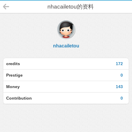
nhacailetou的资料
nhacailetou
credits
172
Prestige
0
Money
143
Contribution
0