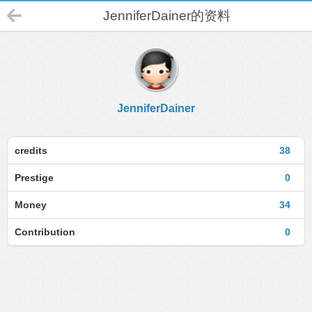
JenniferDainer的资料
JenniferDainer
credits
38
Prestige
0
Money
34
Contribution
0