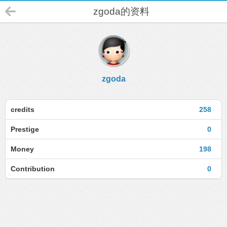
zgoda的资料
zgoda
credits
258
Prestige
0
Money
198
Contribution
0