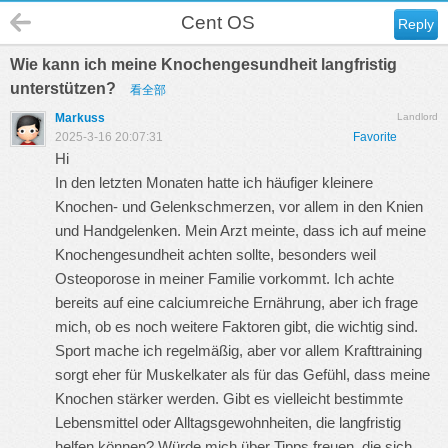
Cent OS
Reply
Wie kann ich meine Knochengesundheit langfristig
unterstützen?
看全部
Markuss
Landlord
2025-3-16 20:07:31
Favorite
Hi
In den letzten Monaten hatte ich häufiger kleinere
Knochen- und Gelenkschmerzen, vor allem in den Knien
und Handgelenken. Mein Arzt meinte, dass ich auf meine
Knochengesundheit achten sollte, besonders weil
Osteoporose in meiner Familie vorkommt. Ich achte
bereits auf eine calciumreiche Ernährung, aber ich frage
mich, ob es noch weitere Faktoren gibt, die wichtig sind.
Sport mache ich regelmäßig, aber vor allem Krafttraining
sorgt eher für Muskelkater als für das Gefühl, dass meine
Knochen stärker werden. Gibt es vielleicht bestimmte
Lebensmittel oder Alltagsgewohnheiten, die langfristig
helfen können? Würde mich über Tipps freuen, die sich