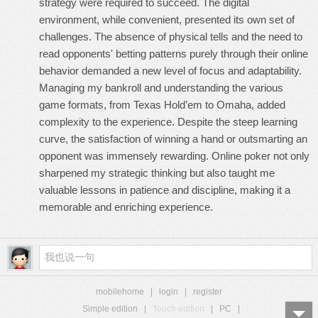
strategy were required to succeed. The digital
environment, while convenient, presented its own set of
challenges. The absence of physical tells and the need to
read opponents' betting patterns purely through their online
behavior demanded a new level of focus and adaptability.
Managing my bankroll and understanding the various
game formats, from Texas Hold’em to Omaha, added
complexity to the experience. Despite the steep learning
curve, the satisfaction of winning a hand or outsmarting an
opponent was immensely rewarding. Online poker not only
sharpened my strategic thinking but also taught me
valuable lessons in patience and discipline, making it a
memorable and enriching experience.
mobilehome
|
login
|
register
Simple edition
|
Touch edition
|
PC
|