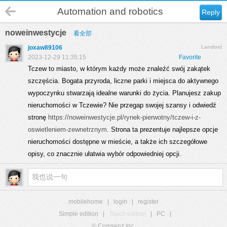
Automation and robotics
Reply
noweinwestycje
看全部
joxaw89106
Landlord
2023-12-29 11:35:15
Favorite
Tczew to miasto, w którym każdy może znaleźć swój zakątek
szczęścia. Bogata przyroda, liczne parki i miejsca do aktywnego
wypoczynku stwarzają idealne warunki do życia. Planujesz zakup
nieruchomości w Tczewie? Nie przegap swojej szansy i odwiedź
stronę
https://noweinwestycje.pl/rynek-pierwotny/tczew-i-z-
oswietleniem-zewnetrznym.
Strona ta prezentuje najlepsze opcje
nieruchomości dostępne w mieście, a także ich szczegółowe
opisy, co znacznie ułatwia wybór odpowiedniej opcji.
mobilehome
|
login
|
register
Simple edition
|
Touch edition
|
PC
|
© Comsenz Inc.