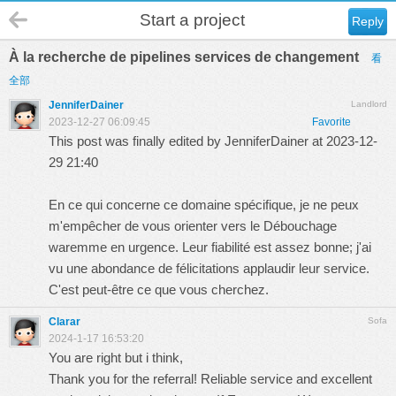
Start a project
Reply
À la recherche de pipelines services de changement
看
全部
JenniferDainer
Landlord
2023-12-27 06:09:45
Favorite
This post was finally edited by JenniferDainer at 2023-12-
29 21:40
En ce qui concerne ce domaine spécifique, je ne peux
m'empêcher de vous orienter vers le
Débouchage
waremme en urgence
. Leur fiabilité est assez bonne; j'ai
vu une abondance de félicitations applaudir leur service.
C'est peut-être ce que vous cherchez.
Clarar
Sofa
2024-1-17 16:53:20
You are right but i think,
Thank you for the referral! Reliable service and excellent