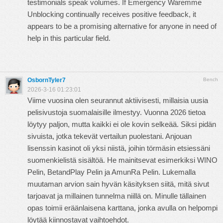
testimonials speak volumes. If Emergency Waremme
Unblocking continually receives positive feedback, it
appears to be a promising alternative for anyone in need of
help in this particular field.
OsbornTyler7
Bench
2026-3-16 01:23:01
Viime vuosina olen seurannut aktiivisesti, millaisia uusia
pelisivustoja suomalaisille ilmestyy. Vuonna 2026 tietoa
löytyy paljon, mutta kaikki ei ole kovin selkeää. Siksi pidän
sivuista, jotka tekevät vertailun puolestani.
Anjouan
lisenssin kasinot
oli yksi niistä, joihin törmäsin etsiessäni
suomenkielistä sisältöä. He mainitsevat esimerkiksi WINO
Pelin, BetandPlay Pelin ja AmunRa Pelin. Lukemalla
muutaman arvion sain hyvän käsityksen siitä, mitä sivut
tarjoavat ja millainen tunnelma niillä on. Minulle tällainen
opas toimii eräänlaisena karttana, jonka avulla on helpompi
löytää kiinnostavat vaihtoehdot.