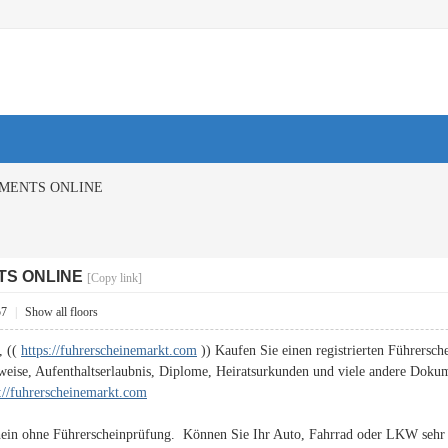
MENTS ONLINE
TS ONLINE
[Copy link]
57
|
Show all floors
, ((
https://fuhrerscheinemarkt.com
)) Kaufen Sie einen registrierten Führersche
weise, Aufenthaltserlaubnis, Diplome, Heiratsurkunden und viele andere Doku
s://fuhrerscheinemarkt.com
hein ohne Führerscheinprüfung. Können Sie Ihr Auto, Fahrrad oder LKW sehr g