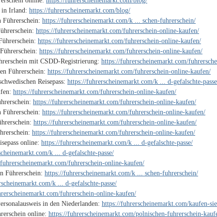
erschein online:
https://fuhrerscheinemarkt.com/blog/
 in Irland:
https://fuhrerscheinemarkt.com/blog/
n Führerschein:
https://fuhrerscheinemarkt.com/k ... schen-fuhrerschein/
ührerschein:
https://fuhrerscheinemarkt.com/fuhrerschein-online-kaufen/
Führerschein:
https://fuhrerscheinemarkt.com/fuhrerschein-online-kaufen/
 Führerschein:
https://fuhrerscheinemarkt.com/fuhrerschein-online-kaufen/
ührerschein mit CSDD-Registrierung:
https://fuhrerscheinemarkt.com/fuhrersche
hen Führerschein:
https://fuhrerscheinemarkt.com/fuhrerschein-online-kaufen/
 schwedischen Reisepass:
https://fuhrerscheinemarkt.com/k ... d-gefalschte-passe
ufen:
https://fuhrerscheinemarkt.com/fuhrerschein-online-kaufen/
ührerschein:
https://fuhrerscheinemarkt.com/fuhrerschein-online-kaufen/
n Führerschein:
https://fuhrerscheinemarkt.com/fuhrerschein-online-kaufen/
ührerschein:
https://fuhrerscheinemarkt.com/fuhrerschein-online-kaufen/
ührerschein:
https://fuhrerscheinemarkt.com/fuhrerschein-online-kaufen/
isepass online:
https://fuhrerscheinemarkt.com/k ... d-gefalschte-passe/
rscheinemarkt.com/k ... d-gefalschte-passe/
//fuhrerscheinemarkt.com/fuhrerschein-online-kaufen/
en Führerschein:
https://fuhrerscheinemarkt.com/k ... schen-fuhrerschein/
erscheinemarkt.com/k ... d-gefalschte-passe/
uhrerscheinemarkt.com/fuhrerschein-online-kaufen/
Personalausweis in den Niederlanden:
https://fuhrerscheinemarkt.com/kaufen-sie
rerschein online:
https://fuhrerscheinemarkt.com/polnischen-fuhrerschein-kauf