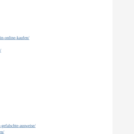
in-online-kaufen/
/
-gefalschte-ausweise/
en/