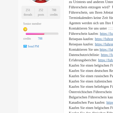
zu Urintests und anderen Unte
Führerschein entzogen wird? 
251
252
788
Führerschein, um Ihren Jobsta
threads
posts
credits
Terminkalenders keine Zeit fü
Agenten werden sich um Ihre 
Senior member
Kontaktieren Sie uns unter ::::
Führerschein kaufen:
https://
credits
788
Reisepass kaufen:
https://fuhr
Reisepass kaufen:
https://fuhr
Send PM
Kontaktieren Sie uns
https://f
Datenschutzrichtlinie:
https://
Erfahrungsberichte:
https://fu
Kaufen Sie einen belgischen F
Kaufen Sie einen deutschen Re
Kaufen Sie einen russischen P
Kaufen Sie einen italienischen
Kaufen Sie einen beliebigen F
Österreichischen Führerschein
Bulgarischen Führerschein ka
Kanadischen Pass kaufen:
http
Kaufen Sie einen belgischen F