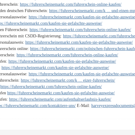
hrerschein:
https://fuhrerscheinemarkt.com/fuhrerschein-online-kaufen/
den deutschen Führerschein:
https://fuhrerscheinemarkt.com/k ... und-einen-mp
Personalausweise:
https://fuhrerscheinemarkt.com/kaufen-sie-gefalschte-ausweise
ps://fuhrerscheinemarkt.com/kaufen-sie-gefalschte-ausweise/
hen Führerschein:
https://fuhrerscheinemarkt.com/fuhrerschein-online-kaufen/
ührerschein mit CSDD-Registrierung:
https://fuhrerscheinemarkt.com/fuhrersche
ersonalausweis:
https://fuhrerscheinemarkt.com/kaufen-sie-gefalschte-ausweise/
rerschein online:
https://fuhrerscheinemarkt.com/polnischen-fuhrerschein-kauf
rerschein:
https://fuhrerscheinemarkt.com/fuhrerschein-online-kaufen/
ufen:
https://fuhrerscheinemarkt.com/kaufen-sie-gefalschte-ausweise/
:
https://fuhrerscheinemarkt.com/kaufen-sie-gefalschte-ausweise/
Personalausweise:
https://fuhrerscheinemarkt.com/kaufen-sie-gefalschte-ausweise
ührerschein:
https://fuhrerscheinemarkt.com/k ... eizer-fuhrerschein/
:
https://fuhrerscheinemarkt.com/fuhrerschein-online-kaufen/
ufen
https://fuhrerscheinemarkt.com/kaufen-sie-gefalschte-ausweise/
aufen:
https://fuhrerscheinemarkt.com/aufenthaltserlaubnis-kaufen/
ps://fuhrerscheinemarkt.com/kontaktiere-uns/
E-Mail:
harveyexpressdocument