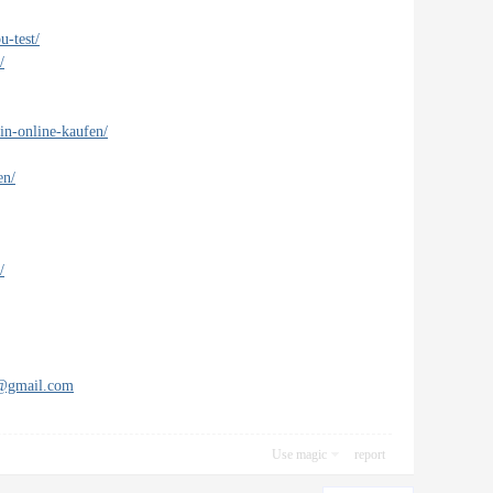
u-test/
/
in-online-kaufen/
en/
/
s@gmail.com
Use magic
report