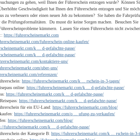
rsuchungen zu gehen, weil Ihnen der Führerschein entzogen wurde? Können Sie
Überhöhte Geschwindigkeit hat Ihnen den Führerschein entzogen und Sie möch
tus zu verbessern oder einen neuen Job zu bekommen? Sie haben die Fahrprüfu
r die Prüfungsformalitäten. Du musst dir keine Sorgen machen. Besuchen Sie 
Führerscheinprobleme kümmern. Lassen Sie einen Führerschein nicht zwischen
:::
https://fuhrerscheinemarkt.com
fuhrerscheinemarkt.com/fuhrerschein-online-kaufen/
erscheinemarkt.com/k ... d-gefalschte-passe/
erscheinemarkt.com/k ... d-gefalschte-passe/
uhrerscheinemarkt.com/kontaktiere-uns/
fuhrerscheinemarkt.com/uber-uns/
hrerscheinemarkt.com/referenzen/
ührerschein:
https://fuhrerscheinemarkt.com/k ... rschein-in-3-tagen/
isepass online:
https://fuhrerscheinemarkt.com/k ... d-gefalschte-passe/
ass:
https://fuhrerscheinemarkt.com/k ... d-gefalschte-passe/
 Reisepass:
https://fuhrerscheinemarkt.com/k ... d-gefalschte-passe/
ührerschein für ein EU-Land:
https://fuhrerscheinemarkt.com/blog/
 kaufen:
https://fuhrerscheinemarkt.com/o ... ufung-zu-verkaufen/
ufen:
https://fuhrerscheinemarkt.com/blog/
s://fuhrerscheinemarkt.com/k ... d-gefalschte-passe/
ührerschein der Kategorie B:
https://fuhrerscheinemarkt.com/k ... rschein-in-3-