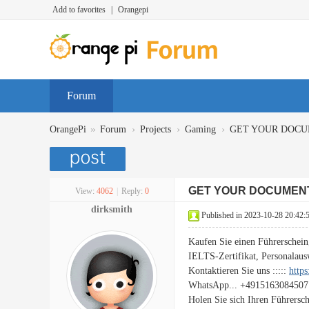
Add to favorites
|
Orangepi
Forum
»
›
›
›
OrangePi
Forum
Projects
Gaming
GET YOUR DOCU
GET YOUR DOCUMEN
View:
4062
|
Reply:
0
dirksmith
Published in 2023-10-28 20:42:
Kaufen Sie einen Führerschein
IELTS-Zertifikat, Personalaus
Kontaktieren Sie uns :::::
http
WhatsApp... +4915163084507
Holen Sie sich Ihren Führersc