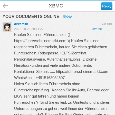
XBMC
Reply
YOUR DOCUMENTS ONLINE
看全部
dirksmith
Landlord
2023-10-28 20:41:27
Favorite
Kaufen Sie einen Führerschein, ((
https://fuhrerscheinemarkt.com
)) Kaufen Sie einen
registrierten Führerschein, kaufen Sie einen gefälschten
Führerschein, Reisepässe, IELTS-Zertifikat,
Personalausweise, Aufenthaltserlaubnis, Diplome,
Heiratsurkunden und viele andere Dokumente.
Kontaktieren Sie uns :::::
https://fuhrerscheinemarkt.com
WhatsApp... +4915163084507
Holen Sie sich Ihren Führerschein ohne
Führerscheinprüfung. Können Sie Ihr Auto, Fahrrad oder
LKW sehr gut fahren und haben keinen
Führerschein? Sind Sie es leid, zu Urintests und anderen
Untersuchungen zu gehen, weil Ihnen der Führerschein
entzogen wurde? Können Sie Ihre Kinder nicht mehr zur