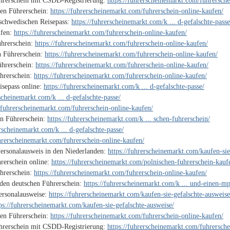
ührerschein mit CSDD-Registrierung:
https://fuhrerscheinemarkt.com/fuhrersche
hen Führerschein:
https://fuhrerscheinemarkt.com/fuhrerschein-online-kaufen/
 schwedischen Reisepass:
https://fuhrerscheinemarkt.com/k ... d-gefalschte-passe
ufen:
https://fuhrerscheinemarkt.com/fuhrerschein-online-kaufen/
ührerschein:
https://fuhrerscheinemarkt.com/fuhrerschein-online-kaufen/
n Führerschein:
https://fuhrerscheinemarkt.com/fuhrerschein-online-kaufen/
ührerschein:
https://fuhrerscheinemarkt.com/fuhrerschein-online-kaufen/
ührerschein:
https://fuhrerscheinemarkt.com/fuhrerschein-online-kaufen/
isepass online:
https://fuhrerscheinemarkt.com/k ... d-gefalschte-passe/
rscheinemarkt.com/k ... d-gefalschte-passe/
//fuhrerscheinemarkt.com/fuhrerschein-online-kaufen/
en Führerschein:
https://fuhrerscheinemarkt.com/k ... schen-fuhrerschein/
erscheinemarkt.com/k ... d-gefalschte-passe/
uhrerscheinemarkt.com/fuhrerschein-online-kaufen/
Personalausweis in den Niederlanden:
https://fuhrerscheinemarkt.com/kaufen-sie
rerschein online:
https://fuhrerscheinemarkt.com/polnischen-fuhrerschein-kauf
hrerschein:
https://fuhrerscheinemarkt.com/fuhrerschein-online-kaufen/
den deutschen Führerschein:
https://fuhrerscheinemarkt.com/k ... und-einen-mp
Personalausweise:
https://fuhrerscheinemarkt.com/kaufen-sie-gefalschte-ausweise
ps://fuhrerscheinemarkt.com/kaufen-sie-gefalschte-ausweise/
hen Führerschein:
https://fuhrerscheinemarkt.com/fuhrerschein-online-kaufen/
ührerschein mit CSDD-Registrierung:
https://fuhrerscheinemarkt.com/fuhrersche