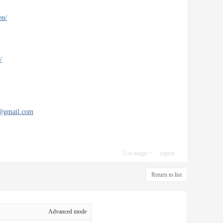
en/
/
s@gmail.com
Use magic
report
Return to list
Advanced mode