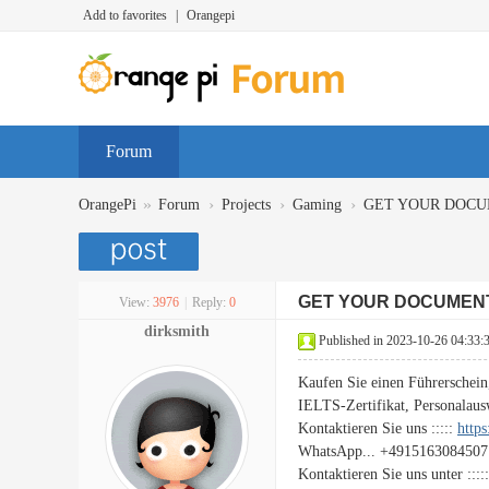
Add to favorites
|
Orangepi
Forum
»
›
›
›
OrangePi
Forum
Projects
Gaming
GET YOUR DOCU
GET YOUR DOCUMEN
View:
3976
|
Reply:
0
dirksmith
Published in 2023-10-26 04:33:
Kaufen Sie einen Führerschein
IELTS-Zertifikat, Personalaus
Kontaktieren Sie uns :::::
http
WhatsApp... +4915163084507
Kontaktieren Sie uns unter ::::