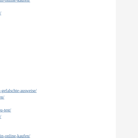
in-online-kaufen/
/
-gefalschte-ausweise/
en/
u-test/
/
in-online-kaufen/