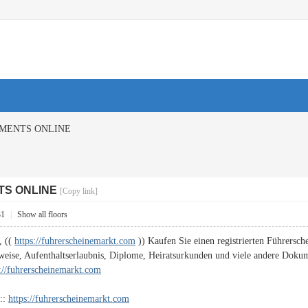
MENTS ONLINE
TS ONLINE
[Copy link]
31
|
Show all floors
, ((
https://fuhrerscheinemarkt.com
)) Kaufen Sie einen registrierten Führersche
weise, Aufenthaltserlaubnis, Diplome, Heiratsurkunden und viele andere Doku
s://fuhrerscheinemarkt.com
:::
https://fuhrerscheinemarkt.com