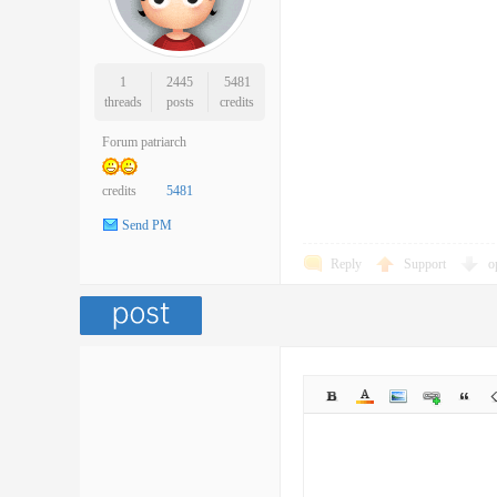
1
2445
5481
threads
posts
credits
Forum patriarch
credits
5481
Send PM
Reply
Support
o