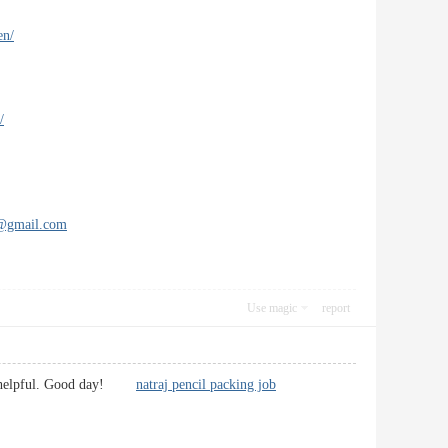
en/
/
s@gmail.com
Use magic
report
ually helpful. Good day!
natraj pencil packing job