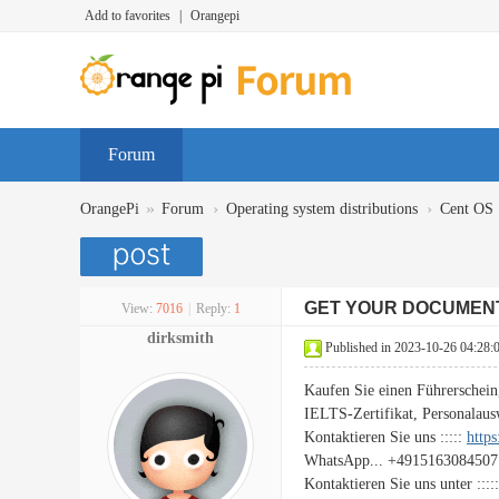
Add to favorites
|
Orangepi
Forum
»
›
›
OrangePi
Forum
Operating system distributions
Cent OS
GET YOUR DOCUMEN
View:
7016
|
Reply:
1
dirksmith
Published in 2023-10-26 04:28:
Kaufen Sie einen Führerschein
IELTS-Zertifikat, Personalaus
Kontaktieren Sie uns :::::
http
WhatsApp... +4915163084507
Kontaktieren Sie uns unter ::::