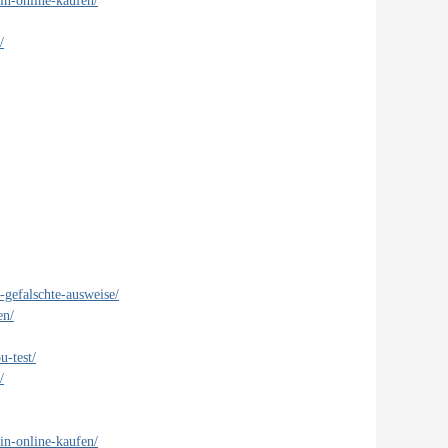
in-online-kaufen/
/
-gefalschte-ausweise/
en/
u-test/
/
in-online-kaufen/