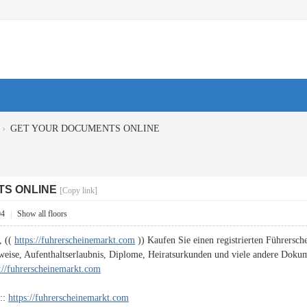
›
GET YOUR DOCUMENTS ONLINE
TS ONLINE
[Copy link]
04
|
Show all floors
, ((
https://fuhrerscheinemarkt.com
)) Kaufen Sie einen registrierten Führersche
weise, Aufenthaltserlaubnis, Diplome, Heiratsurkunden und viele andere Doku
s://fuhrerscheinemarkt.com
:::
https://fuhrerscheinemarkt.com