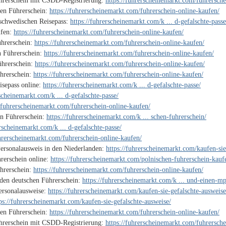
ührerschein mit CSDD-Registrierung:
https://fuhrerscheinemarkt.com/fuhrersche
hen Führerschein:
https://fuhrerscheinemarkt.com/fuhrerschein-online-kaufen/
 schwedischen Reisepass:
https://fuhrerscheinemarkt.com/k ... d-gefalschte-passe
ufen:
https://fuhrerscheinemarkt.com/fuhrerschein-online-kaufen/
ührerschein:
https://fuhrerscheinemarkt.com/fuhrerschein-online-kaufen/
n Führerschein:
https://fuhrerscheinemarkt.com/fuhrerschein-online-kaufen/
ührerschein:
https://fuhrerscheinemarkt.com/fuhrerschein-online-kaufen/
ührerschein:
https://fuhrerscheinemarkt.com/fuhrerschein-online-kaufen/
isepass online:
https://fuhrerscheinemarkt.com/k ... d-gefalschte-passe/
rscheinemarkt.com/k ... d-gefalschte-passe/
//fuhrerscheinemarkt.com/fuhrerschein-online-kaufen/
en Führerschein:
https://fuhrerscheinemarkt.com/k ... schen-fuhrerschein/
erscheinemarkt.com/k ... d-gefalschte-passe/
uhrerscheinemarkt.com/fuhrerschein-online-kaufen/
Personalausweis in den Niederlanden:
https://fuhrerscheinemarkt.com/kaufen-sie
rerschein online:
https://fuhrerscheinemarkt.com/polnischen-fuhrerschein-kauf
hrerschein:
https://fuhrerscheinemarkt.com/fuhrerschein-online-kaufen/
den deutschen Führerschein:
https://fuhrerscheinemarkt.com/k ... und-einen-mp
Personalausweise:
https://fuhrerscheinemarkt.com/kaufen-sie-gefalschte-ausweise
ps://fuhrerscheinemarkt.com/kaufen-sie-gefalschte-ausweise/
hen Führerschein:
https://fuhrerscheinemarkt.com/fuhrerschein-online-kaufen/
ührerschein mit CSDD-Registrierung:
https://fuhrerscheinemarkt.com/fuhrersche