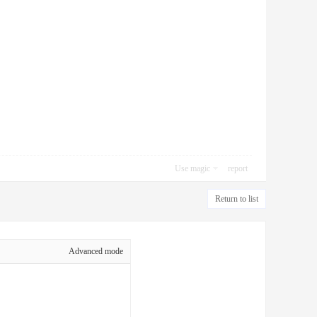
Use magic
report
Return to list
Advanced mode