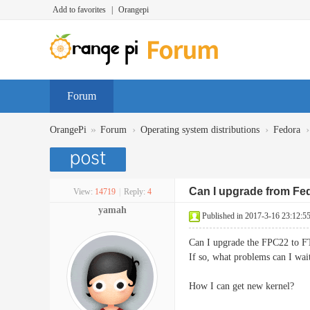
Add to favorites
|
Orangepi
Forum
»
›
›
›
OrangePi
Forum
Operating system distributions
Fedora
Can I upgrade from Fe
View:
14719
|
Reply:
4
yamah
Published in 2017-3-16 23:12:5
Can I upgrade the FPC22 to 
If so, what problems can I wai
How I can get new kernel?