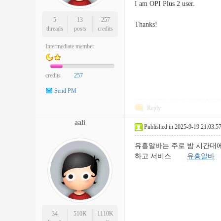
I am OPI Plus 2 user.
5
13
257
Thanks!
threads
posts
credits
Intermediate member
credits
257
Send PM
Reply
aali
Published in 2025-9-19 21:03:5
유흥알바는 주로 밤 시간대에
하고 서비스
유흥알바
34
510K
1110K