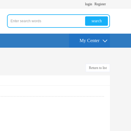
login
Register
search
My Center
Return to list