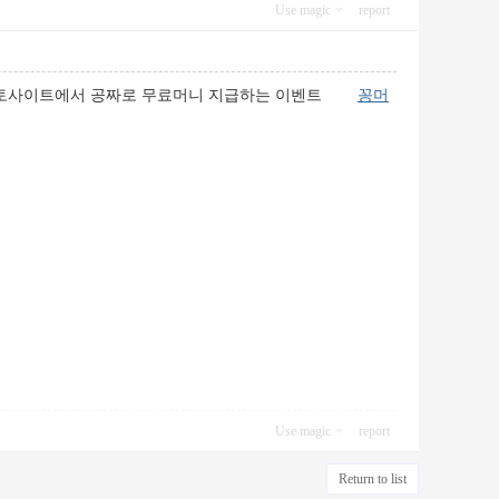
Use magic
report
니란 토토사이트에서 공짜로 무료머니 지급하는 이벤트
꽁머
Use magic
report
Return to list