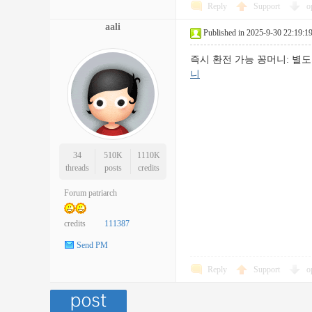
Reply
Support
o
aali
Published in 2025-9-30 22:19:1
즉시 환전 가능 꽁머니: 
니
34
510K
1110K
threads
posts
credits
Forum patriarch
credits
111387
Send PM
Reply
Support
o