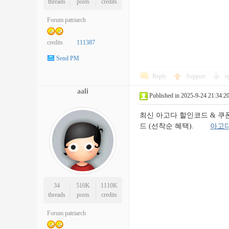
threads
posts
credits
Forum patriarch
credits
111387
Send PM
Reply
Support
o
aali
Published in 2025-9-24 21:34:2
최신 아고다 할인코드 & 쿠폰 모
드 (선착순 혜택).
아고
34
510K
1110K
threads
posts
credits
Forum patriarch