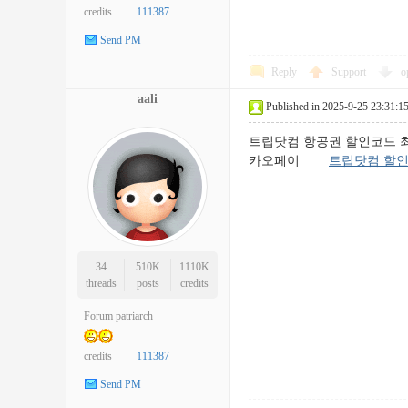
credits
111387
Send PM
Reply
Support
o
aali
Published in 2025-9-25 23:31:1
트립닷컴 항공권 할인코드 최신 정보
카오페이
트립닷컴 할
34
510K
1110K
threads
posts
credits
Forum patriarch
credits
111387
Send PM