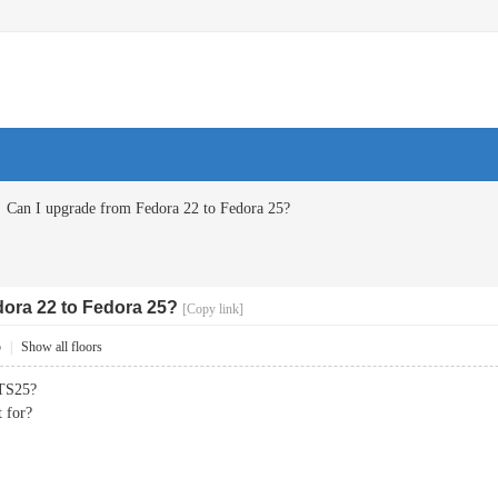
Can I upgrade from Fedora 22 to Fedora 25?
dora 22 to Fedora 25?
[Copy link]
5
|
Show all floors
FTS25?
t for?