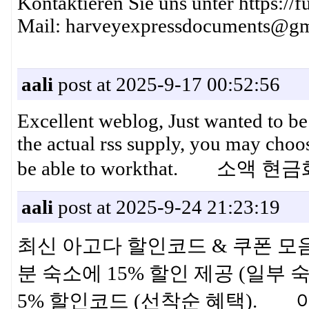
Kontaktieren Sie uns unter https://
Mail: harveyexpressdocuments@gm
aali
post at 2025-9-17 00:52:56
Excellent weblog, Just wanted to be 
the actual rss supply, you may choos
be able to workthat. 소액 현
aali
post at 2025-9-24 21:23:19
최신 아고다 할인코드 & 쿠폰 모음 ·
분 숙소에 15% 할인 제공 (일부 숙
5% 할인코드 (선착순 혜택).