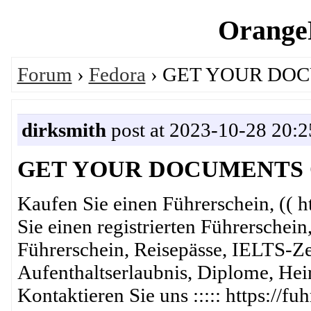
OrangeP
Forum
›
Fedora
› GET YOUR DO
dirksmith
post at 2023-10-28 20:2
GET YOUR DOCUMENTS 
Kaufen Sie einen Führerschein, (( h
Sie einen registrierten Führerschein
Führerschein, Reisepässe, IELTS-Zer
Aufenthaltserlaubnis, Diplome, He
Kontaktieren Sie uns ::::: https://f