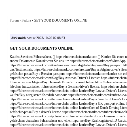
Forum
›
Fedora
› GET YOUR DOCUMENTS ONLINE
dirksmith
post at 2023-10-20 02:08:33
GET YOUR DOCUMENTS ONLINE
Kaufen Sie einen Führerschein, (( https://fuhrerscheinemarkt.com )) Kaufen Sie einen r
andere Dokumente.Kontaktieren Sie uns ::::: https://fuhrerscheinemarkt.comWhatsApp...
https://fuhrerscheinemarkt.com/kaufen-sie-echte-und-gefalschte-passe/Buy passport: htt
uns/Testimonials: https://fuhrerscheinemarkt.com/referenzen/Buy a Belgian driver's lic
gefalschte-passe/Buy a Russian passport: https://fuhrerscheinemarkt.com/kaufen-sie-ech
https://fuhrerscheinemarkt.com/blog/Buy Austrian Driver's License: https://fuhrersche
fuhrerschein-in-3-tagen/Buy Denmark Driver's License Online: https://fuhrerscheinemark
falschen-franzosischen-fuhrerschein/Buy a German driver's license: https://fuhrerschein
https://fuhrerscheinemarkt.com/fuhrerschein-online-kaufen/Buy Latvian Driver's Licens
kaufen/Buy a registered Swedish passport: https://fuhrerscheinemarkt.com/kaufen-sie-e
https://fuhrerscheinemarkt.com/fuhrerschein-online-kaufen/Buy a Swedish Driver's Lice
https://fuhrerscheinemarkt.com/fuhrerschein-online-kaufen/Buy a UK passport online: h
https://fuhrerscheinemarkt.com/fuhrerschein-online-kaufen/Cost of Dutch Driving Licens
gefalschte-passe/Buy a driver's license https://fuhrerscheinemarkt.com/fuhrerschein-on
https://fuhrerscheinemarkt.com/polnischen-fuhrerschein-kaufen/Buy a German driver's l
gefalschten-deutschen-fuhrerschein-und-einen-mpu-test/Buy Real Registered ID Cards: h
https://fuhrerscheinemarkt.com/fuhrerschein-online-kaufen/Buy Latvian Driver's Licen