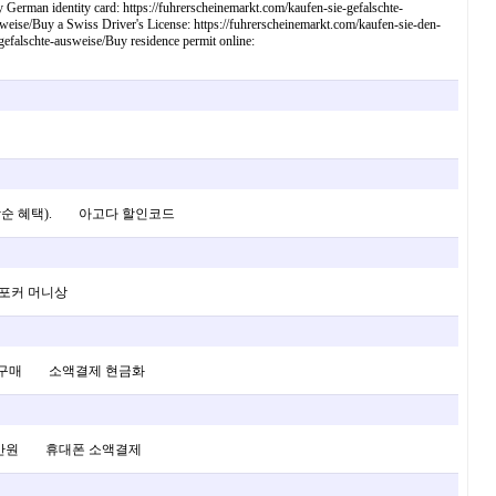
 German identity card: https://fuhrerscheinemarkt.com/kaufen-sie-gefalschte-
weise/Buy a Swiss Driver's License: https://fuhrerscheinemarkt.com/kaufen-sie-den-
gefalschte-ausweise/Buy residence permit online:
 (선착순 혜택). 아고다 할인코드
포커 머니상
츠를 구매 소액결제 현금화
100만원 휴대폰 소액결제