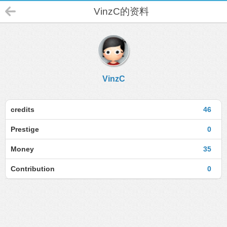
VinzC的资料
VinzC
credits
46
Prestige
0
Money
35
Contribution
0