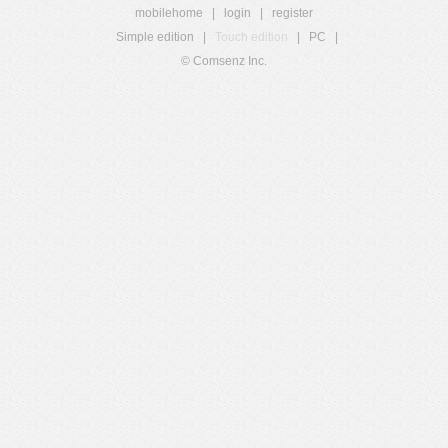
mobilehome
|
login
|
register
Simple edition
|
Touch edition
|
PC
|
© Comsenz Inc.