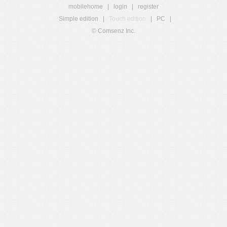
mobilehome
|
login
|
register
Simple edition
|
Touch edition
|
PC
|
© Comsenz Inc.