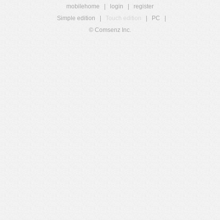
mobilehome
|
login
|
register
Simple edition
|
Touch edition
|
PC
|
© Comsenz Inc.