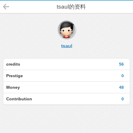
tsaul的资料
tsaul
credits
56
Prestige
0
Money
48
Contribution
0