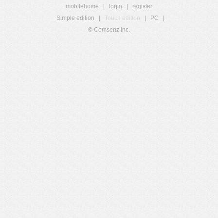
mobilehome
|
login
|
register
Simple edition
|
Touch edition
|
PC
|
© Comsenz Inc.