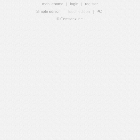
mobilehome
|
login
|
register
Simple edition
|
Touch edition
|
PC
|
© Comsenz Inc.