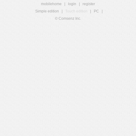
mobilehome
|
login
|
register
Simple edition
|
Touch edition
|
PC
|
© Comsenz Inc.