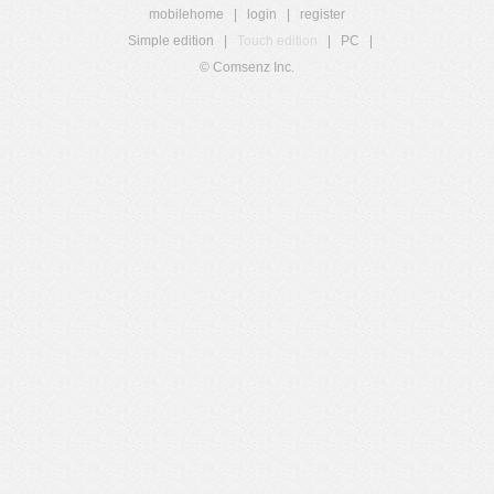
mobilehome
|
login
|
register
Simple edition
|
Touch edition
|
PC
|
© Comsenz Inc.