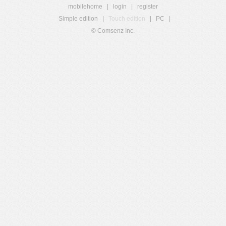
mobilehome
|
login
|
register
Simple edition
|
Touch edition
|
PC
|
© Comsenz Inc.