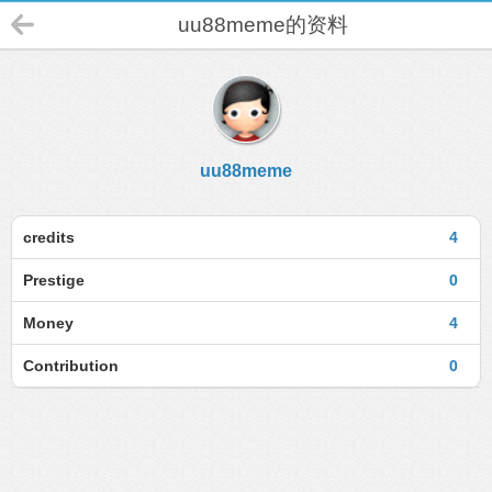
uu88meme的资料
uu88meme
credits
4
Prestige
0
Money
4
Contribution
0