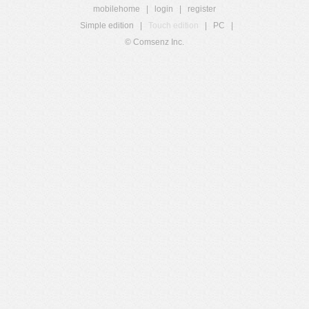
mobilehome
|
login
|
register
Simple edition
|
Touch edition
|
PC
|
© Comsenz Inc.