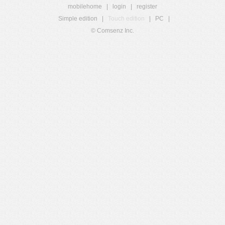
mobilehome
|
login
|
register
Simple edition
|
Touch edition
|
PC
|
© Comsenz Inc.