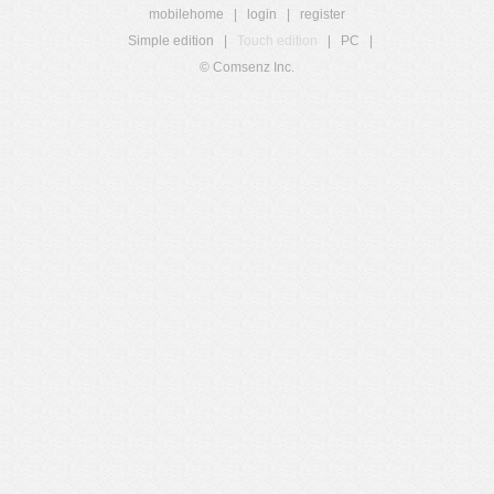
mobilehome
|
login
|
register
Simple edition
|
Touch edition
|
PC
|
© Comsenz Inc.