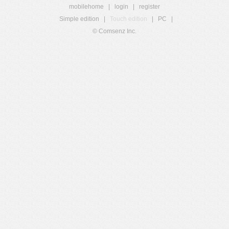
mobilehome
|
login
|
register
Simple edition
|
Touch edition
|
PC
|
© Comsenz Inc.