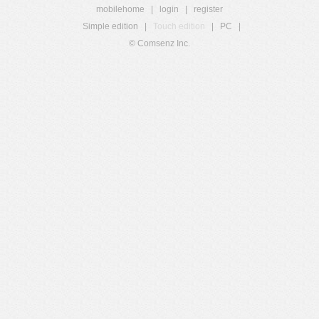
mobilehome
|
login
|
register
Simple edition
|
Touch edition
|
PC
|
© Comsenz Inc.