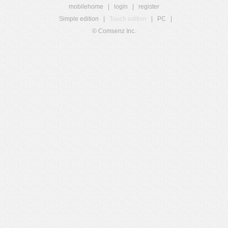
mobilehome
|
login
|
register
Simple edition
|
Touch edition
|
PC
|
© Comsenz Inc.