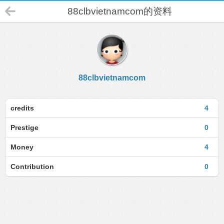
88clbvietnamcom的资料
88clbvietnamcom
credits
4
Prestige
0
Money
4
Contribution
0