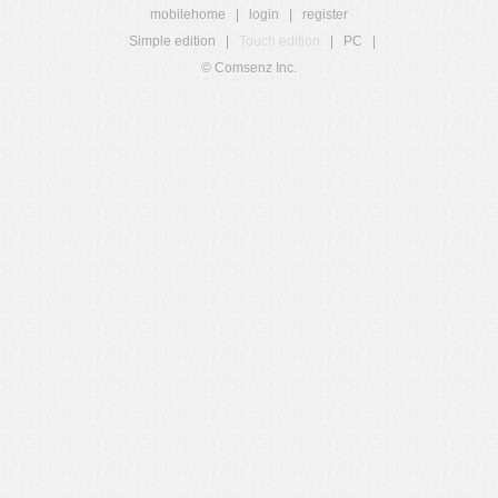
mobilehome
|
login
|
register
Simple edition
|
Touch edition
|
PC
|
© Comsenz Inc.