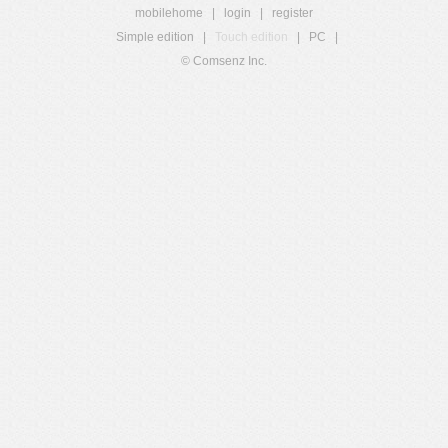
mobilehome
|
login
|
register
Simple edition
|
Touch edition
|
PC
|
© Comsenz Inc.