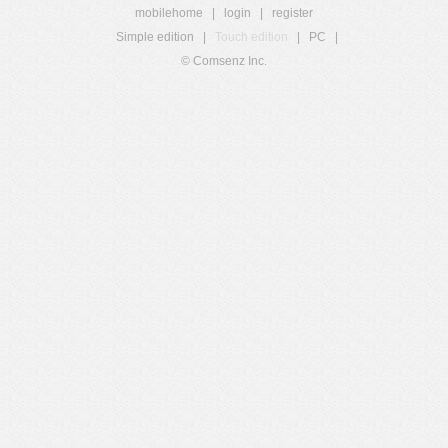
mobilehome
|
login
|
register
Simple edition
|
Touch edition
|
PC
|
© Comsenz Inc.