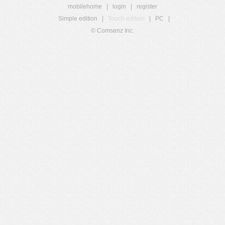
mobilehome
|
login
|
register
Simple edition
|
Touch edition
|
PC
|
© Comsenz Inc.