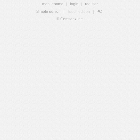
mobilehome
|
login
|
register
Simple edition
|
Touch edition
|
PC
|
© Comsenz Inc.