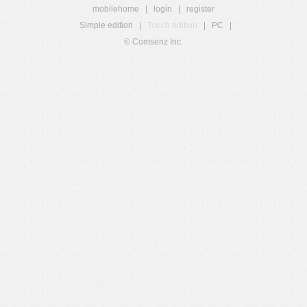
mobilehome
|
login
|
register
Simple edition
|
Touch edition
|
PC
|
© Comsenz Inc.