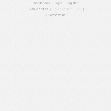
mobilehome
|
login
|
register
Simple edition
|
Touch edition
|
PC
|
© Comsenz Inc.