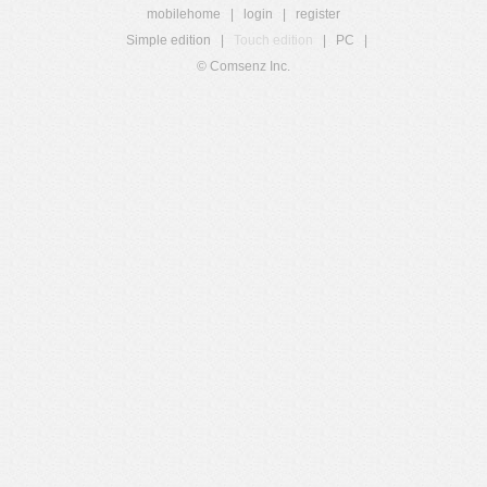
mobilehome
|
login
|
register
Simple edition
|
Touch edition
|
PC
|
© Comsenz Inc.