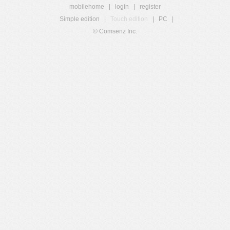
mobilehome
|
login
|
register
Simple edition
|
Touch edition
|
PC
|
© Comsenz Inc.