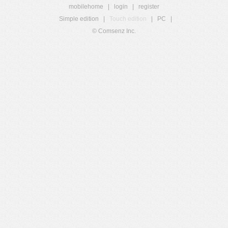
mobilehome
|
login
|
register
Simple edition
|
Touch edition
|
PC
|
© Comsenz Inc.